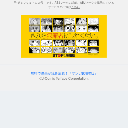
号 第６０９１７１３号）です。ABJマークの詳細、ABJマークを掲示している
サービスの一覧は
こちら
無料で漫画が読み放題！「マンガ図書館Z」
©J-Comic Terrace Corportation.
;