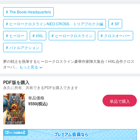
The Boots Headquarters
ヒーロークロスラインNEO CROSS トリアプロクス編
SF
ヒーロー
HXL
ヒーロークロスライン
クロスオーバー
バトルアクション
夢の戦士を熱筆するヒーロークロスライン豪華作家陣大集合！HXL合作クロス
オーバ
…
もっと見る
keyboard_arrow_down
PDF版を購入
永久に所有、共有できるPDFを購入できます
単品価格
単品で購入
¥550(税込)