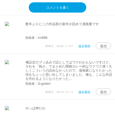
コメントを書く
数年ぶりにこの作品群の新作が読めて感無量です
投稿者：inri888
返信
違反報告
投稿日：2022.11.07
俺設定のブッ込みで話としてはワケわかんないですけど、
それを「熱さ」でまとめた闇鍋カレー的なワクワク感！久
しくこういうの読めなかったので、漫画家になりたかった
頃をちょっと思い出してしまいました。俺も、こんな作品
を作れるようになりたかった…
投稿者：Q-gaiden
返信
違反報告
投稿日：2019.10.13
やっぱ神だわ