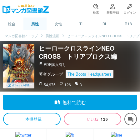
検索
新規登録
ログイン
総合
男性
女性
TL
BL
R18
マンガ図書館Zトップ
男性漫画
ヒーロークロスラインNEO CROSS トリア
ヒーロークロスラインNEO
CROSS トリアプロクス編
picture_as_pdf
PDF購入有り
著者グループ
The Boots Headquarters
face
54,975
favorite_border
126
question_answer
3
auto_stories
無料で読む
本棚登録
いいね
126
forum