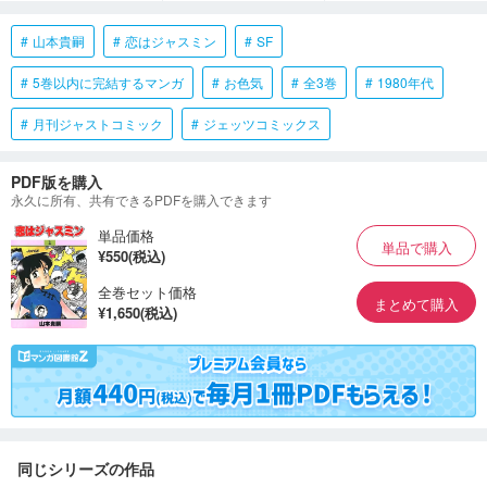
山本貴嗣
恋はジャスミン
SF
5巻以内に完結するマンガ
お色気
全3巻
1980年代
月刊ジャストコミック
ジェッツコミックス
PDF版を購入
永久に所有、共有できるPDFを購入できます
単品価格
単品で購入
¥550(税込)
全巻セット価格
まとめて購入
¥1,650(税込)
同じシリーズの作品