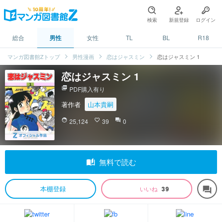
検索
新規登録
ログイン
総合
男性
女性
TL
BL
R18
マンガ図書館Zトップ
男性漫画
恋はジャスミン
恋はジャスミン 1
恋はジャスミン 1
picture_as_pdf
PDF購入有り
著作者
山本貴嗣
face
25,124
favorite_border
39
question_answer
0
auto_stories
無料で読む
本棚登録
いいね
39
forum