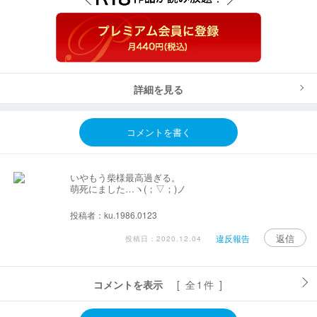
詳細を見る
コメントを書く
いやもう柴様最高過ぎる。
萌死にました…ヽ(；▽；)ノ
投稿者：ku.1986.0123
返信
違反報告
投稿日：2020.12.04
コメントを表示
[ 全1件 ]