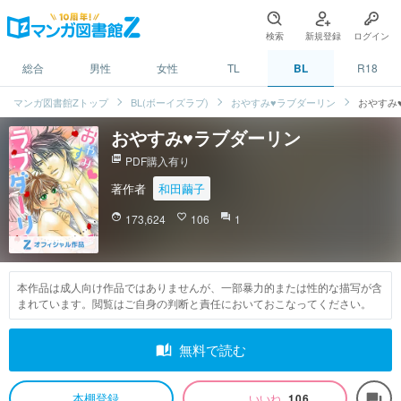
検索
新規登録
ログイン
総合
男性
女性
TL
BL
R18
マンガ図書館Zトップ
BL(ボーイズラブ)
おやすみ♥ラブダーリン
おやすみ
おやすみ♥ラブダーリン
picture_as_pdf
PDF購入有り
著作者
和田繭子
face
173,624
favorite_border
106
question_answer
1
本作品は成人向け作品ではありませんが、一部暴力的または性的な描写が含
まれています。閲覧はご自身の判断と責任においておこなってください。
auto_stories
無料で読む
本棚登録
いいね
106
forum