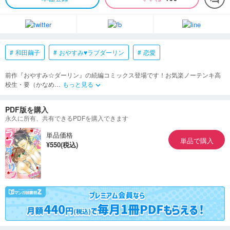
和田繭子
おやすみ♥ラブダーリン
恋愛
前作『おやすみ☆ダーリン』の続編コミックス登場です！お気楽ノーテンキ高
校生・要（かなめ
…
もっと見る
keyboard_arrow_down
PDF版を購入
永久に所有、共有できるPDFを購入できます
単品価格
単品で購入
¥550(税込)