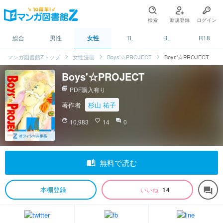
検索
新規登録
ログイン
総合
男性
女性
TL
BL
R18
マンガ図書館Zトップ
女性漫画
Boys'☆PROJECT
Boys'☆PROJECT
Boys'☆PROJECT
picture_as_pdf
PDF購入有り
著作者
杉山 祐子
face
10,983
favorite_border
14
question_answer
0
auto_stories
無料で読む
本棚登録
いいね
14
forum