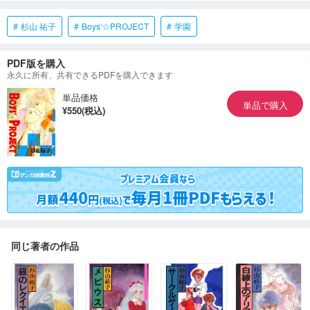
杉山 祐子
Boys'☆PROJECT
学園
PDF版を購入
永久に所有、共有できるPDFを購入できます
単品価格
単品で購入
¥550(税込)
同じ著者の作品