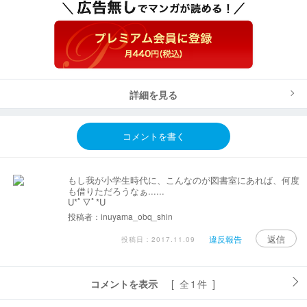
詳細を見る
コメントを書く
もし我が小学生時代に、こんなのが図書室にあれば、何度
も借りただろうなぁ......
U*ﾟ▽ﾟ*U
投稿者：inuyama_obq_shin
返信
違反報告
投稿日：2017.11.09
コメントを表示
[ 全1件 ]