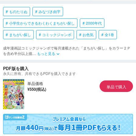
ものたりぬ
みなづき由宇
小学生からできるわくわくまちがい探し
2000年代
まちがい探し
コミックジャンボ
お色気
全1巻
成年漫画誌コミックジャンボで毎月連載された「まちがい探し」をカラー２Ｐ
を含め半分以上描
…
もっと見る
keyboard_arrow_down
PDF版を購入
永久に所有、共有できるPDFを購入できます
単品価格
単品で購入
¥550(税込)