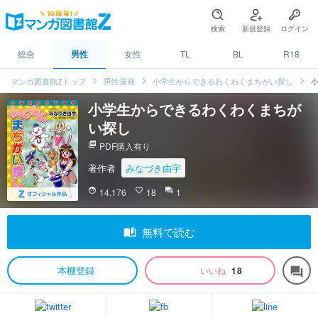
検索
新規登録
ログイン
総合
男性
女性
TL
BL
R18
マンガ図書館Zトップ
男性漫画
小学生からできるわくわくまちがい探し
小学生からできるわくわくまちが
い探し
picture_as_pdf
PDF購入有り
著作者
みなづき由宇
face
14,176
favorite_border
18
question_answer
1
auto_stories
無料で読む
本棚登録
いいね
18
forum