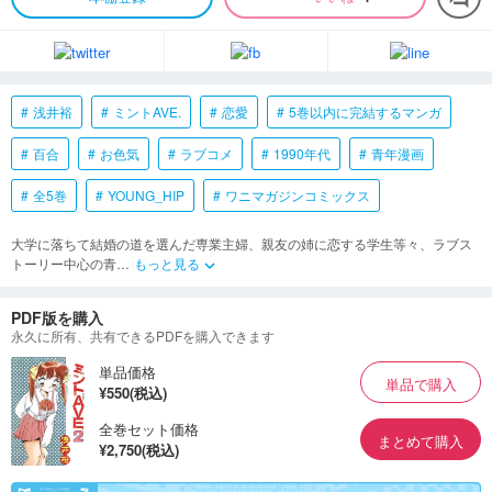
浅井裕
ミントAVE.
恋愛
5巻以内に完結するマンガ
百合
お色気
ラブコメ
1990年代
青年漫画
全5巻
YOUNG_HIP
ワニマガジンコミックス
大学に落ちて結婚の道を選んだ専業主婦、親友の姉に恋する学生等々、ラブス
トーリー中心の青
…
もっと見る
keyboard_arrow_down
PDF版を購入
永久に所有、共有できるPDFを購入できます
単品価格
単品で購入
¥550(税込)
全巻セット価格
まとめて購入
¥2,750(税込)