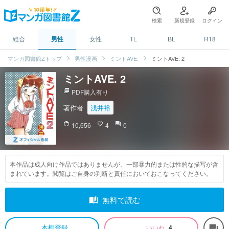
検索
新規登録
ログイン
総合
男性
女性
TL
BL
R18
マンガ図書館Zトップ
男性漫画
ミントAVE.
ミントAVE. 2
ミントAVE. 2
picture_as_pdf
PDF購入有り
著作者
浅井裕
face
10,656
favorite_border
4
question_answer
0
本作品は成人向け作品ではありませんが、一部暴力的または性的な描写が含
まれています。閲覧はご自身の判断と責任においておこなってください。
auto_stories
無料で読む
本棚登録
いいね
4
forum