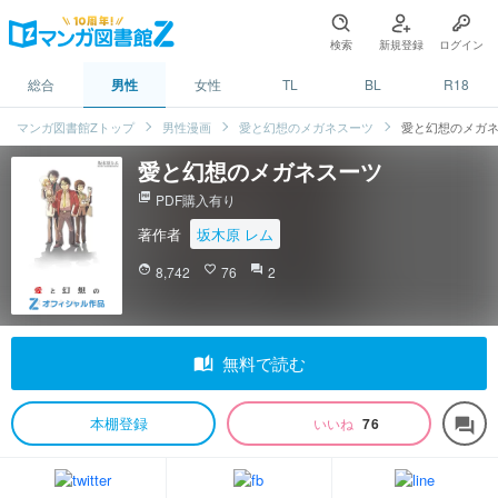
検索
新規登録
ログイン
総合
男性
女性
TL
BL
R18
マンガ図書館Zトップ
男性漫画
愛と幻想のメガネスーツ
愛と幻想のメガ
愛と幻想のメガネスーツ
picture_as_pdf
PDF購入有り
著作者
坂木原 レム
face
8,742
favorite_border
76
question_answer
2
auto_stories
無料で読む
本棚登録
いいね
76
forum