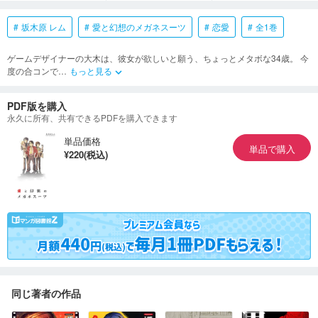
坂木原 レム
愛と幻想のメガネスーツ
恋愛
全1巻
ゲームデザイナーの大木は、彼女が欲しいと願う、ちょっとメタボな34歳。 今
度の合コンで
…
もっと見る
keyboard_arrow_down
PDF版を購入
永久に所有、共有できるPDFを購入できます
単品価格
単品で購入
¥220(税込)
同じ著者の作品