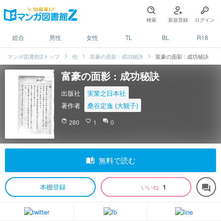
検索
新規登録
ログイン
総合
男性
女性
TL
BL
R18
マンガ図書館Zトップ
他
富豪の面影 : 成功秘訣
富豪の面影 : 成功秘訣
富豪の面影 : 成功秘訣
出版社
実業之日本社
著作者
桑谷定逸 (大観子)
face
280
favorite_border
1
question_answer
0
auto_stories
無料で読む
本棚登録
いいね
1
forum