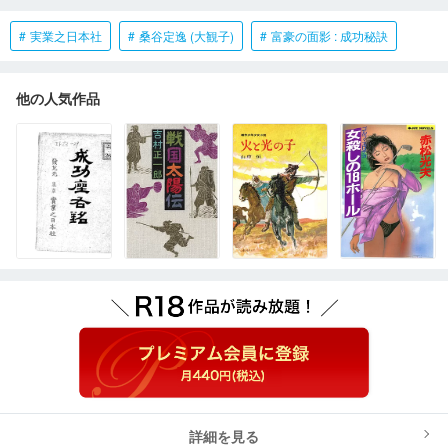
実業之日本社
桑谷定逸 (大観子)
富豪の面影 : 成功秘訣
他の人気作品
詳細を見る