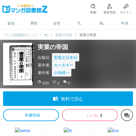
検索
新規登録
ログイン
総合
男性
女性
TL
BL
R18
マンガ図書館Zトップ
他
実業の帝国
実業の帝国
実業の帝国
出版社
実業之日本社
著作者
カーネギー
著作者
小池靖一
face
629
favorite_border
2
question_answer
0
auto_stories
無料で読む
本棚登録
いいね
2
forum