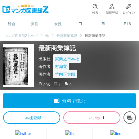
検索
新規登録
ログイン
総合
男性
女性
TL
BL
R18
マンガ図書館Zトップ
他
最新商業簿記
最新商業簿記
最新商業簿記
出版社
実業之日本社
著作者
村瀬玄
著作者
竹内正太郎
face
396
favorite_border
1
question_answer
0
auto_stories
無料で読む
本棚登録
いいね
1
forum