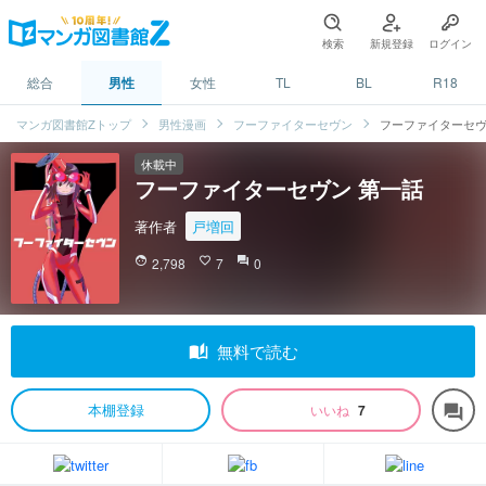
検索
新規登録
ログイン
総合
男性
女性
TL
BL
R18
マンガ図書館Zトップ
男性漫画
フーファイターセヴン
フーファイターセヴ
休載中
フーファイターセヴン 第一話
著作者
戸増回
face
2,798
favorite_border
7
question_answer
0
auto_stories
無料で読む
本棚登録
いいね
7
forum