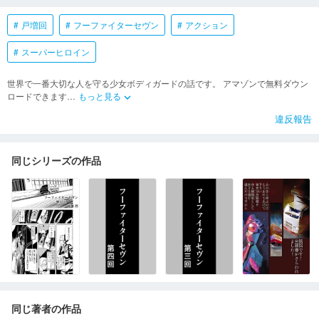
戸増回
フーファイターセヴン
アクション
スーパーヒロイン
世界で一番大切な人を守る少女ボディガードの話です。 アマゾンで無料ダウン
ロードできます
…
もっと見る
keyboard_arrow_down
違反報告
同じシリーズの作品
同じ著者の作品