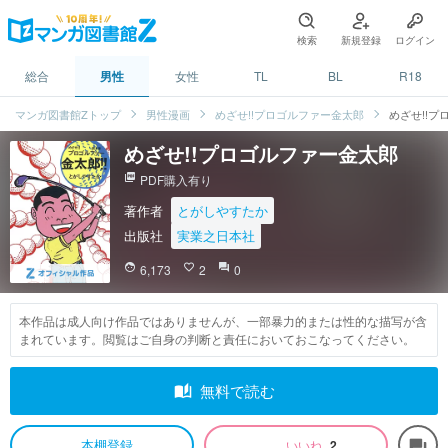
検索
新規登録
ログイン
総合
男性
女性
TL
BL
R18
マンガ図書館Zトップ
男性漫画
めざせ!!プロゴルファー金太郎
めざせ!!
めざせ!!プロゴルファー金太郎
picture_as_pdf
PDF購入有り
著作者
とがしやすたか
出版社
実業之日本社
face
6,173
favorite_border
2
question_answer
0
本作品は成人向け作品ではありませんが、一部暴力的または性的な描写が含
まれています。閲覧はご自身の判断と責任においておこなってください。
auto_stories
無料で読む
本棚登録
いいね
2
forum