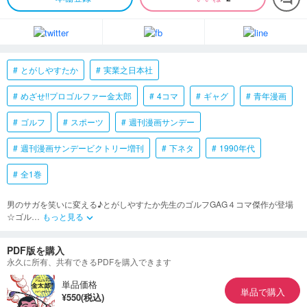
とがしやすたか
実業之日本社
めざせ!!プロゴルファー金太郎
4コマ
ギャグ
青年漫画
ゴルフ
スポーツ
週刊漫画サンデー
週刊漫画サンデービクトリー増刊
下ネタ
1990年代
全1巻
男のサガを笑いに変える♪とがしやすたか先生のゴルフGAG４コマ傑作が登場
☆ゴル
…
もっと見る
keyboard_arrow_down
PDF版を購入
永久に所有、共有できるPDFを購入できます
単品価格
単品で購入
¥550(税込)