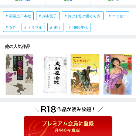
実業之日本社
岸本葉子
旅はお肌の曲がり角
エッセイ
女性
トラブル
旅行
1990年代
他の人気作品