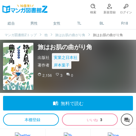
検索
新規登録
ログイン
総合
男性
女性
TL
BL
R18
マンガ図書館Zトップ
他
旅はお肌の曲がり角
旅はお肌の曲がり角
旅はお肌の曲がり角
出版社
実業之日本社
著作者
岸本葉子
face
2,156
favorite_border
3
question_answer
0
auto_stories
無料で読む
本棚登録
いいね
3
forum