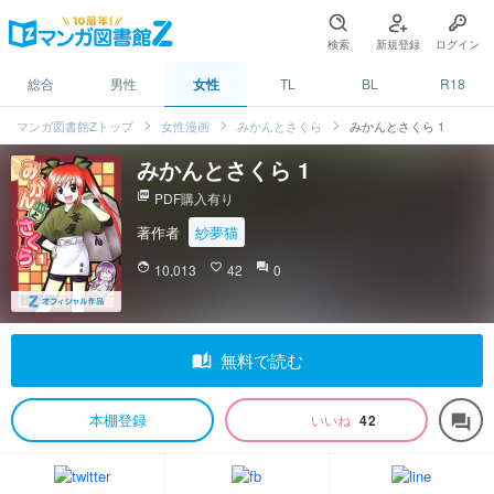
検索
新規登録
ログイン
総合
男性
女性
TL
BL
R18
マンガ図書館Zトップ
女性漫画
みかんとさくら
みかんとさくら 1
みかんとさくら 1
picture_as_pdf
PDF購入有り
著作者
紗夢猫
face
10,013
favorite_border
42
question_answer
0
auto_stories
無料で読む
本棚登録
いいね
42
forum