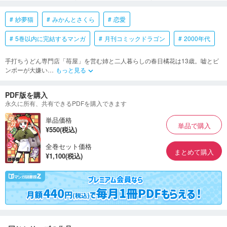
紗夢猫
みかんとさくら
恋愛
5巻以内に完結するマンガ
月刊コミックドラゴン
2000年代
手打ちうどん専門店「苺屋」を営む姉と二人暮らしの春日橘花は13歳。嘘とビ
ンボーが大嫌い
…
もっと見る
keyboard_arrow_down
PDF版を購入
永久に所有、共有できるPDFを購入できます
単品価格
単品で購入
¥550(税込)
全巻セット価格
まとめて購入
¥1,100(税込)