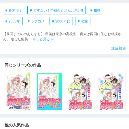
鈴木淳子
どすこい！maji恋☆どんと来い!!
相撲
2008年
ラブコメ
2000年代
恋愛
【前回までののあらすじ】 留美は東京の高校生。寛太は両国に住むお相撲さ
ん。 壊した留美
…
もっと見る
keyboard_arrow_down
違反報告
同じシリーズの作品
他の人気作品