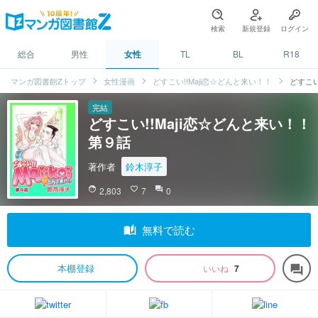
検索
新規登録
ログイン
総合
男性
女性
TL
BL
R18
マンガ図書館Zトップ
女性漫画
どすこい!!Maji恋☆どんと来い！！
どすこい
完結
どすこい!!Maji恋☆どんと来い！！
第９話
著作者
鈴木淳子
face
2,803
favorite_border
7
question_answer
0
auto_stories
無料で読む
本棚登録
いいね
7
forum