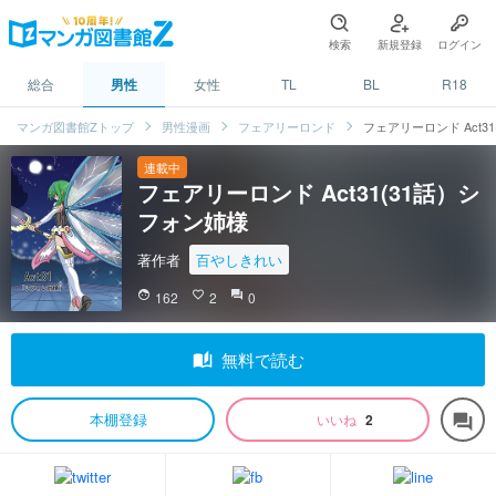
検索
新規登録
ログイン
総合
男性
女性
TL
BL
R18
マンガ図書館Zトップ
男性漫画
フェアリーロンド
フェアリーロンド Act3
連載中
フェアリーロンド Act31(31話）シ
フォン姉様
著作者
百やしきれい
face
162
favorite_border
2
question_answer
0
auto_stories
無料で読む
本棚登録
いいね
2
forum