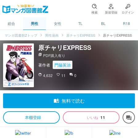
検索
新規登録
ログイン
総合
男性
女性
TL
BL
R18
マンガ図書館Zトップ
男性漫画
原チャリEXPRESS
原チャリEXPRESS
原チャリEXPRESS
picture_as_pdf
PDF購入有り
著作者
門脇英治
face
4,632
favorite_border
11
question_answer
0
auto_stories
無料で読む
本棚登録
いいね
11
forum