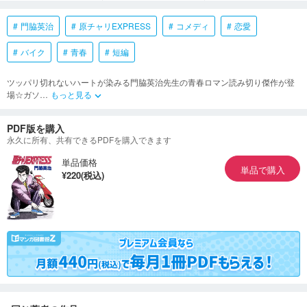
門脇英治
原チャリEXPRESS
コメディ
恋愛
バイク
青春
短編
ツッパリ切れないハートが染みる門脇英治先生の青春ロマン読み切り傑作が登
場☆ガソ
…
もっと見る
keyboard_arrow_down
PDF版を購入
永久に所有、共有できるPDFを購入できます
単品価格
単品で購入
¥220(税込)