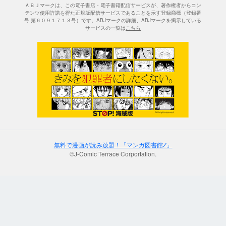
ＡＢＪマークは、この電子書店・電子書籍配信サービスが、著作権者からコン
テンツ使用許諾を得た正規版配信サービスであることを示す登録商標（登録番
号 第６０９１７１３号）です。ABJマークの詳細、ABJマークを掲示している
サービスの一覧は
こちら
無料で漫画が読み放題！「マンガ図書館Z」
©J-Comic Terrace Corportation.