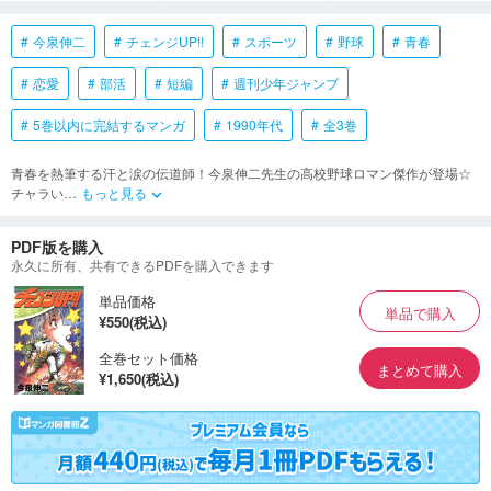
今泉伸二
チェンジUP!!
スポーツ
野球
青春
恋愛
部活
短編
週刊少年ジャンプ
5巻以内に完結するマンガ
1990年代
全3巻
青春を熱筆する汗と涙の伝道師！今泉伸二先生の高校野球ロマン傑作が登場☆
チャラい
…
もっと見る
keyboard_arrow_down
PDF版を購入
永久に所有、共有できるPDFを購入できます
単品価格
単品で購入
¥550(税込)
全巻セット価格
まとめて購入
¥1,650(税込)