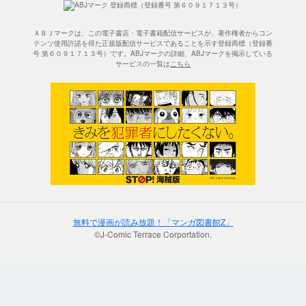
ＡＢＪマークは、この電子書店・電子書籍配信サービスが、著作権者からコン
テンツ使用許諾を得た正規版配信サービスであることを示す登録商標（登録番
号 第６０９１７１３号）です。ABJマークの詳細、ABJマークを掲示している
サービスの一覧は
こちら
無料で漫画が読み放題！「マンガ図書館Z」
©J-Comic Terrace Corportation.