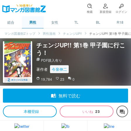
検索
新規登録
ログイン
総合
男性
女性
TL
BL
R18
マンガ図書館Zトップ
男性漫画
チェンジUP!!
チェンジUP!! 第1巻 甲子園
チェンジUP!! 第1巻 甲子園に行こ
う！
picture_as_pdf
PDF購入有り
著作者
今泉伸二
face
19,784
favorite_border
23
question_answer
0
auto_stories
無料で読む
本棚登録
いいね
23
forum