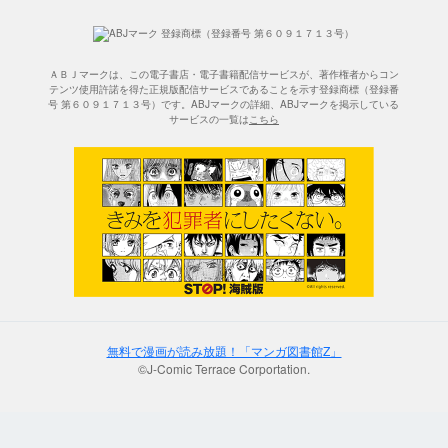
ＡＢＪマークは、この電子書店・電子書籍配信サービスが、著作権者からコン
テンツ使用許諾を得た正規版配信サービスであることを示す登録商標（登録番
号 第６０９１７１３号）です。ABJマークの詳細、ABJマークを掲示している
サービスの一覧は
こちら
無料で漫画が読み放題！「マンガ図書館Z」
©J-Comic Terrace Corportation.