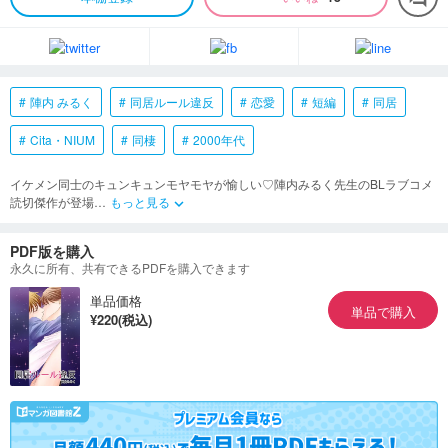
陣内 みるく
同居ルール違反
恋愛
短編
同居
Cita・NIUM
同棲
2000年代
イケメン同士のキュンキュンモヤモヤが愉しい♡陣内みるく先生のBLラブコメ
読切傑作が登場
…
もっと見る
keyboard_arrow_down
PDF版を購入
永久に所有、共有できるPDFを購入できます
単品価格
単品で購入
¥220(税込)