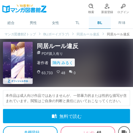
検索
新規登録
ログイン
総合
男性
女性
TL
BL
R18
マンガ図書館Zトップ
BL(ボーイズラブ)
同居ルール違反
同居ルール違反
同居ルール違反
picture_as_pdf
PDF購入有り
著作者
陣内 みるく
face
63,733
favorite_border
48
question_answer
0
本作品は成人向け作品ではありませんが、一部暴力的または性的な描写が含
まれています。閲覧はご自身の判断と責任においておこなってください。
auto_stories
無料で読む
本棚登録
いいね
48
forum