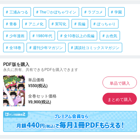
三浦みつる
The♡かぼちゃワイン
ラブコメ
学園
青春
アニメ化
実写化
長編
ぽっちゃり
少年漫画
1980年代
全10巻以上の長編
お色気
全18巻
週刊少年マガジン
講談社コミックスマガジン
PDF版を購入
永久に所有、共有できるPDFを購入できます
単品価格
単品で購入
¥550(税込)
全巻セット価格
まとめて購入
¥9,900(税込)