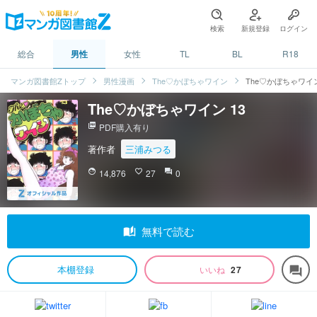
検索
新規登録
ログイン
総合
男性
女性
TL
BL
R18
マンガ図書館Zトップ
男性漫画
The♡かぼちゃワイン
The♡かぼちゃワイン
The♡かぼちゃワイン 13
picture_as_pdf
PDF購入有り
著作者
三浦みつる
face
14,876
favorite_border
27
question_answer
0
auto_stories
無料で読む
本棚登録
いいね
27
forum