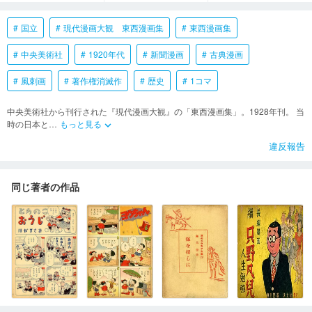
国立
現代漫画大観 東西漫画集
東西漫画集
中央美術社
1920年代
新聞漫画
古典漫画
風刺画
著作権消滅作
歴史
1コマ
中央美術社から刊行された『現代漫画大観』の「東西漫画集」。1928年刊。 当
時の日本と
…
もっと見る
keyboard_arrow_down
違反報告
同じ著者の作品