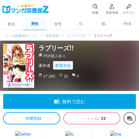
検索
新規登録
ログイン
総合
男性
女性
TL
BL
R18
マンガ図書館Zトップ
男性漫画
ラブリーズ!!
ラブリーズ!!
ラブリーズ!!
picture_as_pdf
PDF購入有り
著作者
東雲水生
face
27,285
favorite_border
22
question_answer
0
auto_stories
無料で読む
本棚登録
いいね
22
forum