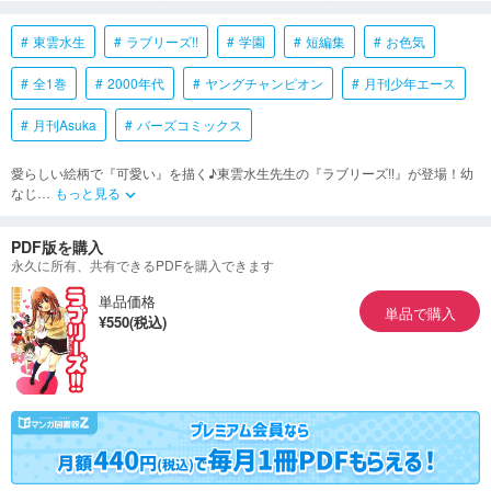
東雲水生
ラブリーズ!!
学園
短編集
お色気
全1巻
2000年代
ヤングチャンピオン
月刊少年エース
月刊Asuka
バーズコミックス
愛らしい絵柄で『可愛い』を描く♪東雲水生先生の『ラブリーズ!!』が登場！幼
なじ
…
もっと見る
keyboard_arrow_down
PDF版を購入
永久に所有、共有できるPDFを購入できます
単品価格
単品で購入
¥550(税込)