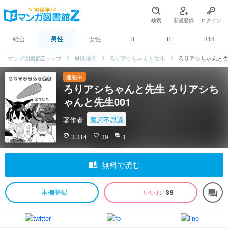
検索
新規登録
ログイン
総合
男性
女性
TL
BL
R18
マンガ図書館Zトップ
男性漫画
ろりアシちゃんと先生
ろりアシちゃんと先
連載中
ろりアシちゃんと先生 ろりアシち
ゃんと先生001
著作者
魔訶不思議
face
3,314
favorite_border
39
question_answer
1
auto_stories
無料で読む
本棚登録
いいね
39
forum