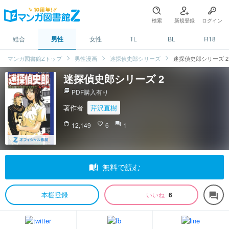
検索
新規登録
ログイン
総合
男性
女性
TL
BL
R18
マンガ図書館Zトップ
男性漫画
迷探偵史郎シリーズ
迷探偵史郎シリーズ 2
迷探偵史郎シリーズ 2
picture_as_pdf
PDF購入有り
著作者
芹沢直樹
face
12,149
favorite_border
6
question_answer
1
auto_stories
無料で読む
本棚登録
いいね
6
forum