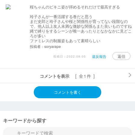
桜ちゃんのビキニ姿が拝めるそれだけで最高すぎる
玲子さんが一番活躍する巻だと思う
まだ史郎と玲子さんや桜と関係性が育ってない段階なの
で、他人以上友人未満な微妙な関係もまた良いものですね
縄で縛りをするシーンが唯一あったりとなかなかに見どこ
ろが多い
ファミレスの制服姿もあって素晴らしい
投稿者：soryarape
返信
違反報告
投稿日：2022.08.05
コメントを表示
[ 全1件 ]
コメントを書く
キーワードから探す