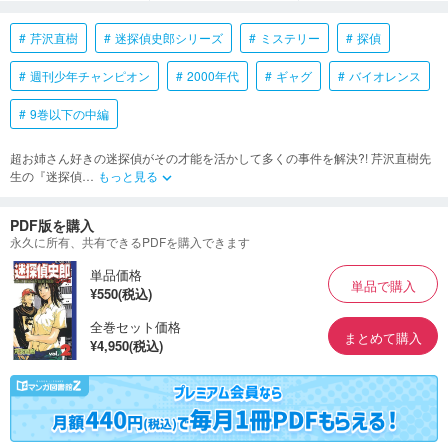
芹沢直樹
迷探偵史郎シリーズ
ミステリー
探偵
週刊少年チャンピオン
2000年代
ギャグ
バイオレンス
9巻以下の中編
超お姉さん好きの迷探偵がその才能を活かして多くの事件を解決?! 芹沢直樹先
生の『迷探偵
…
もっと見る
keyboard_arrow_down
PDF版を購入
永久に所有、共有できるPDFを購入できます
単品価格
単品で購入
¥550(税込)
全巻セット価格
まとめて購入
¥4,950(税込)