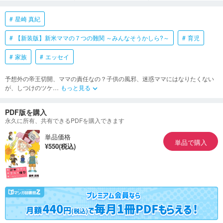
星崎 真紀
【新装版】新米ママの７つの難関 ～みんなそうかしら?～
育児
家族
エッセイ
予想外の帝王切開、ママの責任なの？子供の風邪、迷惑ママにはなりたくない
が、しつけのツケ
…
もっと見る
keyboard_arrow_down
PDF版を購入
永久に所有、共有できるPDFを購入できます
単品価格
単品で購入
¥550(税込)