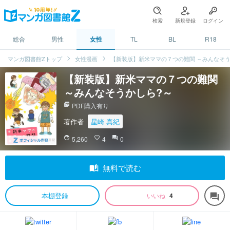
検索
新規登録
ログイン
総合
男性
女性
TL
BL
R18
マンガ図書館Zトップ
女性漫画
【新装版】新米ママの７つの難関 ～みんなそう
【新装版】新米ママの７つの難関
～みんなそうかしら?～
picture_as_pdf
PDF購入有り
著作者
星崎 真紀
face
5,260
favorite_border
4
question_answer
0
auto_stories
無料で読む
本棚登録
いいね
4
forum