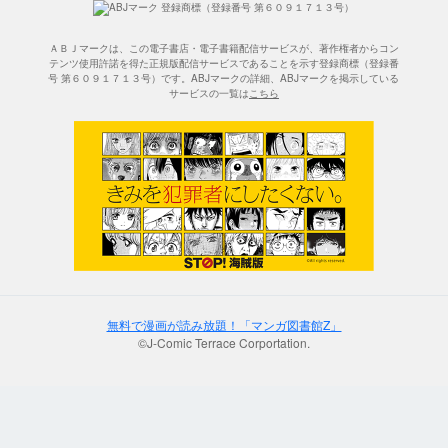
ＡＢＪマークは、この電子書店・電子書籍配信サービスが、著作権者からコン
テンツ使用許諾を得た正規版配信サービスであることを示す登録商標（登録番
号 第６０９１７１３号）です。ABJマークの詳細、ABJマークを掲示している
サービスの一覧は
こちら
無料で漫画が読み放題！「マンガ図書館Z」
©J-Comic Terrace Corportation.