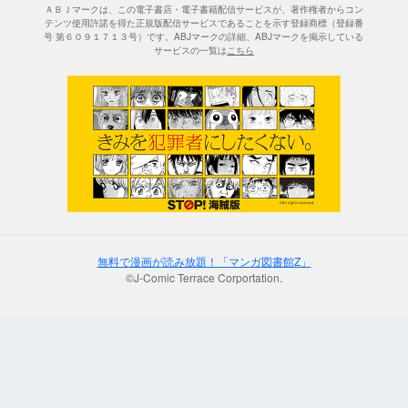
ＡＢＪマークは、この電子書店・電子書籍配信サービスが、著作権者からコン
テンツ使用許諾を得た正規版配信サービスであることを示す登録商標（登録番
号 第６０９１７１３号）です。ABJマークの詳細、ABJマークを掲示している
サービスの一覧は
こちら
無料で漫画が読み放題！「マンガ図書館Z」
©J-Comic Terrace Corportation.