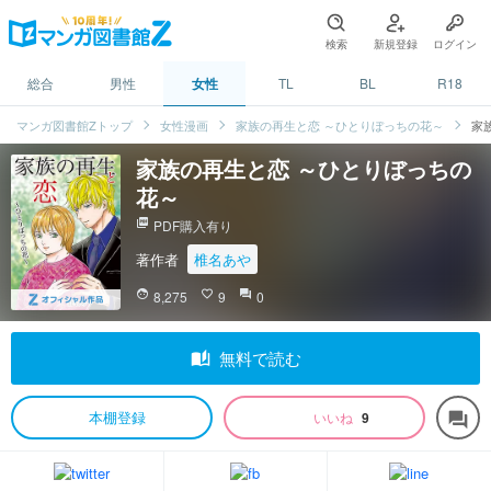
検索
新規登録
ログイン
総合
男性
女性
TL
BL
R18
マンガ図書館Zトップ
女性漫画
家族の再生と恋 ～ひとりぼっちの花～
家
家族の再生と恋 ～ひとりぼっちの
花～
picture_as_pdf
PDF購入有り
著作者
椎名あや
face
8,275
favorite_border
9
question_answer
0
auto_stories
無料で読む
本棚登録
いいね
9
forum