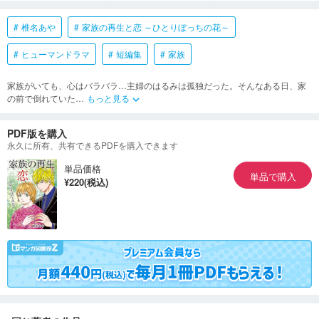
椎名あや
家族の再生と恋 ～ひとりぼっちの花～
ヒューマンドラマ
短編集
家族
家族がいても、心はバラバラ…主婦のはるみは孤独だった。そんなある日、家
の前で倒れていた
…
もっと見る
keyboard_arrow_down
PDF版を購入
永久に所有、共有できるPDFを購入できます
単品価格
単品で購入
¥220(税込)