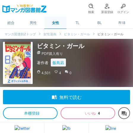
検索
新規登録
ログイン
総合
男性
女性
TL
BL
R18
マンガ図書館Zトップ
女性漫画
ビタミン・ガール
ビタミン・ガール
ビタミン・ガール
picture_as_pdf
PDF購入有り
著作者
飯島凪
face
4,501
favorite_border
4
question_answer
0
auto_stories
無料で読む
本棚登録
いいね
4
forum