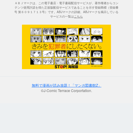
ＡＢＪマークは、この電子書店・電子書籍配信サービスが、著作権者からコン
テンツ使用許諾を得た正規版配信サービスであることを示す登録商標（登録番
号 第６０９１７１３号）です。ABJマークの詳細、ABJマークを掲示している
サービスの一覧は
こちら
無料で漫画が読み放題！「マンガ図書館Z」
©J-Comic Terrace Corportation.