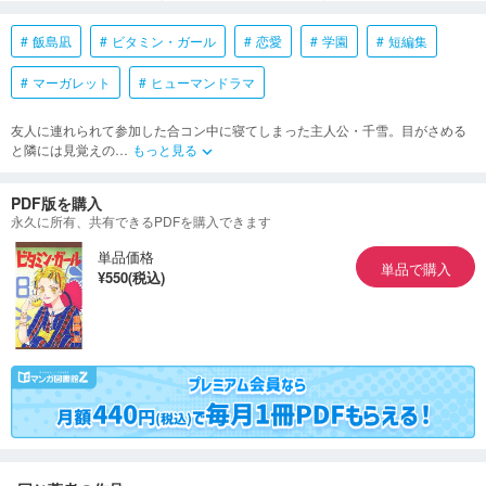
飯島凪
ビタミン・ガール
恋愛
学園
短編集
マーガレット
ヒューマンドラマ
友人に連れられて参加した合コン中に寝てしまった主人公・千雪。目がさめる
と隣には見覚えの
…
もっと見る
keyboard_arrow_down
PDF版を購入
永久に所有、共有できるPDFを購入できます
単品価格
単品で購入
¥550(税込)