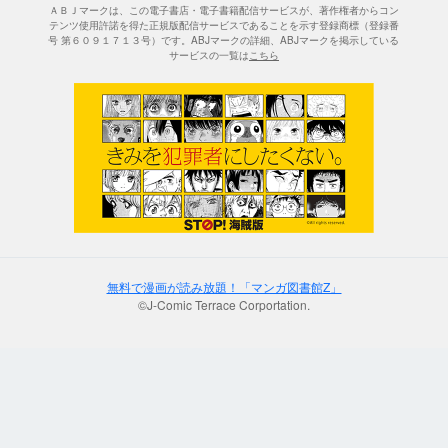
ＡＢＪマークは、この電子書店・電子書籍配信サービスが、著作権者からコン
テンツ使用許諾を得た正規版配信サービスであることを示す登録商標（登録番
号 第６０９１７１３号）です。ABJマークの詳細、ABJマークを掲示している
サービスの一覧は
こちら
無料で漫画が読み放題！「マンガ図書館Z」
©J-Comic Terrace Corportation.