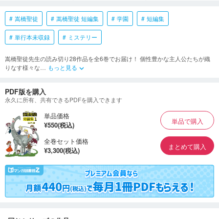
嵩橋聖徒
嵩橋聖徒 短編集
学園
短編集
単行本未収録
ミステリー
嵩橋聖徒先生の読み切り28作品を全6巻でお届け！ 個性豊かな主人公たちが織
りなす様々な
…
もっと見る
keyboard_arrow_down
PDF版を購入
永久に所有、共有できるPDFを購入できます
単品価格
単品で購入
¥550(税込)
全巻セット価格
まとめて購入
¥3,300(税込)