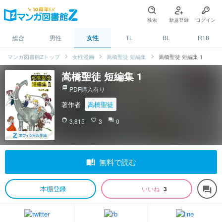
検索
新規登録
ログイン
総合
男性
女性
TL
BL
R18
マンガ図書館Zトップ
女性漫画
嵩橋聖徒 短編集
嵩橋聖徒 短編集 1
嵩橋聖徒 短編集 1
picture_as_pdf
PDF購入有り
著作者
嵩橋聖徒
face
3,815
favorite_border
3
question_answer
0
auto_stories
無料で読む
本棚登録
いいね
3
forum