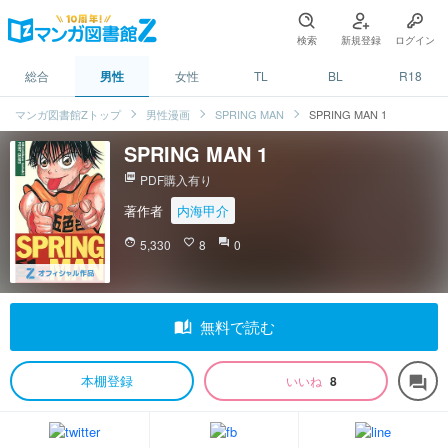
検索
新規登録
ログイン
総合
男性
女性
TL
BL
R18
マンガ図書館Zトップ
男性漫画
SPRING MAN
SPRING MAN 1
SPRING MAN 1
picture_as_pdf
PDF購入有り
著作者
内海甲介
face
5,330
favorite_border
8
question_answer
0
auto_stories
無料で読む
本棚登録
いいね
8
forum