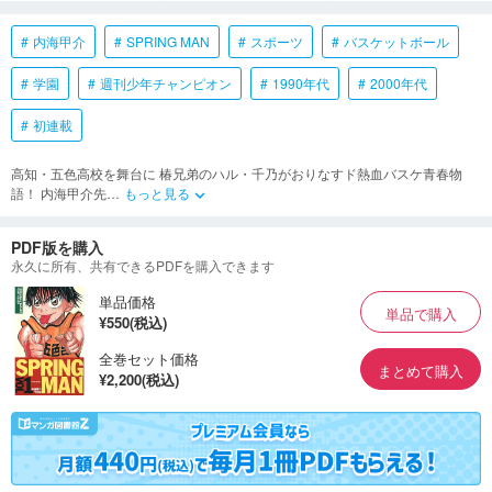
内海甲介
SPRING MAN
スポーツ
バスケットボール
学園
週刊少年チャンピオン
1990年代
2000年代
初連載
高知・五色高校を舞台に 椿兄弟のハル・千乃がおりなすド熱血バスケ青春物
語！ 内海甲介先
…
もっと見る
keyboard_arrow_down
PDF版を購入
永久に所有、共有できるPDFを購入できます
単品価格
単品で購入
¥550(税込)
全巻セット価格
まとめて購入
¥2,200(税込)