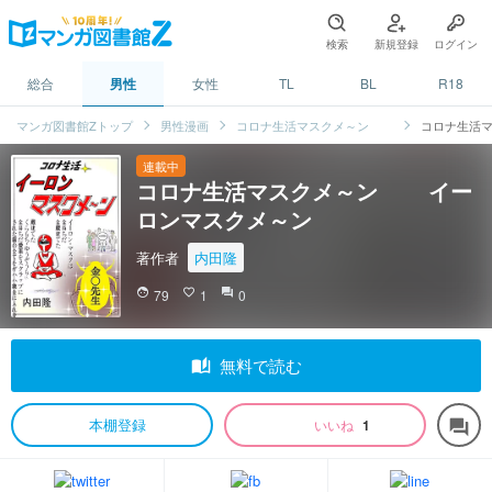
検索
新規登録
ログイン
総合
男性
女性
TL
BL
R18
マンガ図書館Zトップ
男性漫画
コロナ生活マスクメ～ン
コロナ生活
連載中
コロナ生活マスクメ～ン イー
ロンマスクメ～ン
著作者
内田隆
face
79
favorite_border
1
question_answer
0
auto_stories
無料で読む
本棚登録
いいね
1
forum