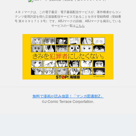
ＡＢＪマークは、この電子書店・電子書籍配信サービスが、著作権者からコン
テンツ使用許諾を得た正規版配信サービスであることを示す登録商標（登録番
号 第６０９１７１３号）です。ABJマークの詳細、ABJマークを掲示している
サービスの一覧は
こちら
無料で漫画が読み放題！「マンガ図書館Z」
©J-Comic Terrace Corportation.