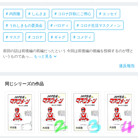
内田隆
しんさま
コロナ詐欺にご用心
エッセイ
うれしきもの委員会
パロディ
コロナ生活マスクメ～ン
マスク
コロナ
ギャグ
コメディ
前回の話は前後編の前編だったという 今回は前後編の後編を投稿するのが理と
いうものであっ
…
もっと見る
keyboard_arrow_down
違反報告
同じシリーズの作品