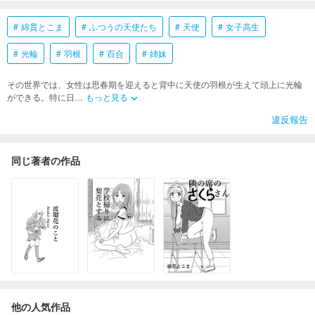
綿貫とこま
ふつうの天使たち
天使
女子高生
光輪
羽根
百合
姉妹
その世界では、女性は思春期を迎えると背中に天使の羽根が生えて頭上に光輪
ができる。特に日
…
もっと見る
keyboard_arrow_down
違反報告
同じ著者の作品
他の人気作品