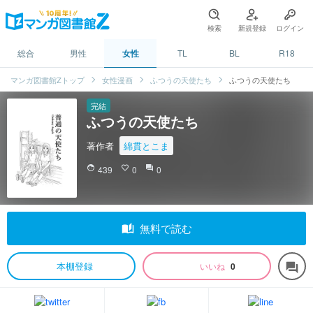
検索
新規登録
ログイン
総合
男性
女性
TL
BL
R18
マンガ図書館Zトップ
女性漫画
ふつうの天使たち
ふつうの天使たち
完結
ふつうの天使たち
著作者
綿貫とこま
face
439
favorite_border
0
question_answer
0
auto_stories
無料で読む
本棚登録
いいね
0
forum