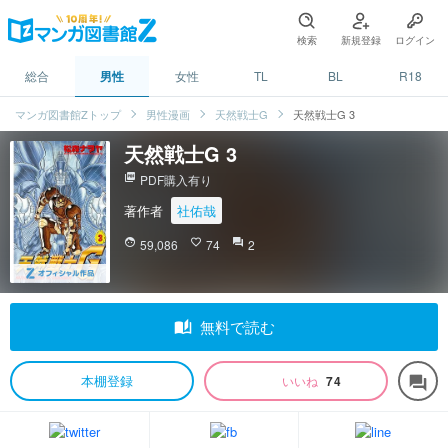
検索
新規登録
ログイン
総合
男性
女性
TL
BL
R18
マンガ図書館Zトップ
男性漫画
天然戦士G
天然戦士G 3
天然戦士G 3
picture_as_pdf
PDF購入有り
著作者
社佑哉
face
59,086
favorite_border
74
question_answer
2
auto_stories
無料で読む
本棚登録
いいね
74
forum