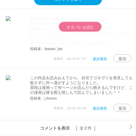
無料期間中に3巻全て読ませて頂きました。
非常に濃厚かつ胸が熱くなりました。
ネタバレを読む
漫画で涙を流したのは実に10年振りくらいです。
ヒーローとは何か？ゴキブリとは何か？そして、ヒーロー
となった人間とは何か？
色々と考えさせてくれる非常に秀逸な作品です。
投稿者：tassan_tas
返信
違反報告
投稿日：2018.07.07
この作品を読みおえてから、自宅でゴキヴリを発見しても
殺さずに外へ逃がすようになりました。
普段は漫画って何ページか読んだら飽きるんですけど、こ
の漫画は寝る暇も惜しんで読んでしまいました＾＾
投稿者：j.foxxxx
返信
違反報告
投稿日：2018.05.05
コメントを表示
[ 全2件 ]