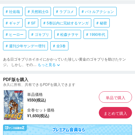
社佑哉
天然戦士G
ラブコメ
バトルアクション
ギャグ
SF
5巻以内に完結するマンガ
秘密
ヒーロー
ゴキブリ
松森ナヲヤ
1990年代
週刊少年サンデー増刊
全3巻
ある日ゴキブリホイホイにかかっていた珍しい黄金のゴキブリを助けたケン
ジ。 しかし、その
…
もっと見る
keyboard_arrow_down
PDF版を購入
永久に所有、共有できるPDFを購入できます
単品価格
単品で購入
¥550(税込)
全巻セット価格
まとめて購入
¥1,650(税込)