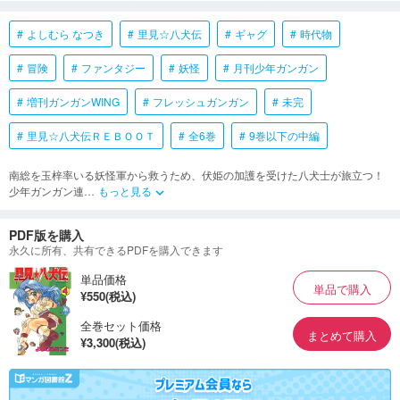
よしむら なつき
里見☆八犬伝
ギャグ
時代物
冒険
ファンタジー
妖怪
月刊少年ガンガン
増刊ガンガンWING
フレッシュガンガン
未完
里見☆八犬伝ＲＥＢＯＯＴ
全6巻
9巻以下の中編
南総を玉梓率いる妖怪軍から救うため、伏姫の加護を受けた八犬士が旅立つ！
少年ガンガン連
…
もっと見る
keyboard_arrow_down
PDF版を購入
永久に所有、共有できるPDFを購入できます
単品価格
単品で購入
¥550(税込)
全巻セット価格
まとめて購入
¥3,300(税込)