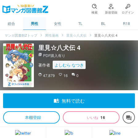
検索
新規登録
ログイン
総合
男性
女性
TL
BL
R18
マンガ図書館Zトップ
男性漫画
里見☆八犬伝
里見☆八犬伝 4
里見☆八犬伝 4
picture_as_pdf
PDF購入有り
著作者
よしむら なつき
face
47,879
favorite_border
16
question_answer
0
auto_stories
無料で読む
本棚登録
いいね
16
forum