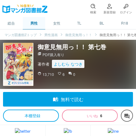
検索
新規登録
ログイン
総合
男性
女性
TL
BL
R18
マンガ図書館Zトップ
男性漫画
御意見無用っ！！
御意見無用っ！！ 第七
御意見無用っ！！ 第七巻
picture_as_pdf
PDF購入有り
著作者
よしむら なつき
face
13,710
favorite_border
6
question_answer
0
auto_stories
無料で読む
本棚登録
いいね
6
forum