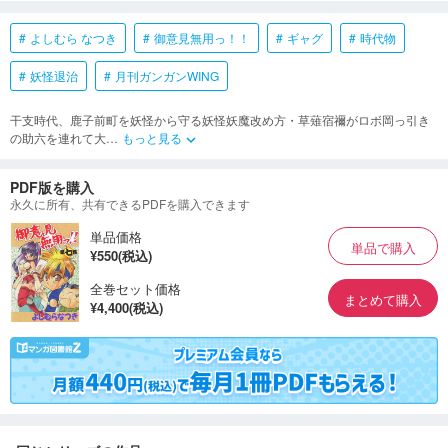
よしむら なつき
御意見無用っ！！
ギャグ
時代物
妖怪退治
月刊ガンガンWING
干支時代、鹿子前町を妖怪から守る妖怪妖魔改め方・草薙宿禰がロボ岡っ引き
の助六を連れて大
…
もっと見る
keyboard_arrow_down
PDF版を購入
永久に所有、共有できるPDFを購入できます
単品価格
単品で購入
¥550(税込)
全巻セット価格
まとめて購入
¥4,400(税込)