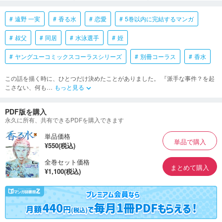
遠野 一実
香る水
恋愛
5巻以内に完結するマンガ
叔父
同居
水泳選手
姪
ヤングユーコミックスコーラスシリーズ
別冊コーラス
香水
この話を描く時に、ひとつだけ決めたことがありました。 『派手な事件？を起
こさない、何も
…
もっと見る
keyboard_arrow_down
PDF版を購入
永久に所有、共有できるPDFを購入できます
単品価格
単品で購入
¥550(税込)
全巻セット価格
まとめて購入
¥1,100(税込)