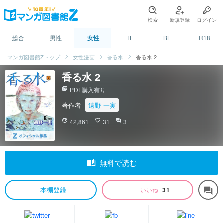
検索
新規登録
ログイン
総合
男性
女性
TL
BL
R18
マンガ図書館Zトップ
女性漫画
香る水
香る水 2
香る水 2
picture_as_pdf
PDF購入有り
著作者
遠野 一実
face
42,861
favorite_border
31
question_answer
3
auto_stories
無料で読む
本棚登録
いいね
31
forum