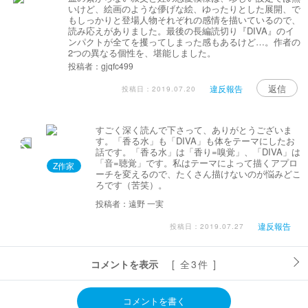
いけど、絵画のような儚げな絵、ゆったりとした展開、で
もしっかりと登場人物それぞれの感情を描いているので、
読み応えがありました。最後の長編読切り『DIVA』のイ
ンパクトが全てを攫ってしまった感もあるけど…。作者の
2つの異なる個性を、堪能しました。
投稿者：gjqfc499
返信
違反報告
投稿日：2019.07.20
すごく深く読んで下さって、ありがとうございま
す。「香る水」も「DIVA」も体をテーマにしたお
話です。「香る水」は「香り=嗅覚」、「DIVA」は
「音=聴覚」です。私はテーマによって描くアプロ
Z作家
ーチを変えるので、たくさん描けないのが悩みどこ
ろです（苦笑）。
投稿者：遠野 一実
違反報告
投稿日：2019.07.27
コメントを表示
[ 全3件 ]
コメントを書く