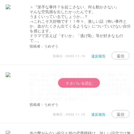
＞『派手な事件？を起こさない、何も動かさない』
そんな空気感を出したかったんです。
うまくいっているでしょうか…？
→これこそ大好物です！！年々、激しい話（怖い事件と
か、血がたくさん出てくるような）についていけない自分
を感じます。
ドラマで言えば「すいか」「逃げ恥」等が好きなもの
で…。
投稿者：うめぞう
返信
違反報告
投稿日：2022.11.10
現実にはこの叔父のような男前で性格も良い男性、中々い
ませんねぇ。書いてあるように男前ですと「入れ食い状
ネタバレを読む
態」になるものだから、たらしこむ人を何人も見てきまし
た。だからなかなかいない男性を描いたお話（小説でも漫
画でも）が大好物です！！かほりと交際しかけた男子（叔
父の若い頃に激似）も素敵でした。
投稿者：うめぞう
返信
違反報告
投稿日：2022.11.10
血の繋がらない叔父と姪の恋愛模様は、珍しい設定では無