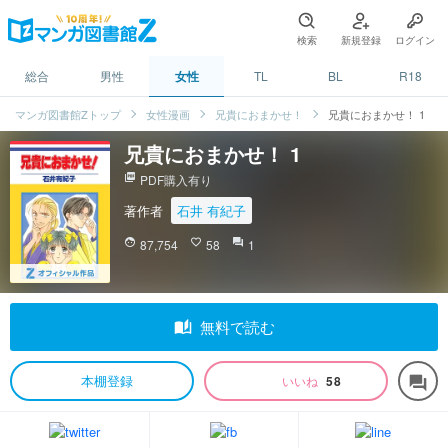
検索
新規登録
ログイン
総合
男性
女性
TL
BL
R18
マンガ図書館Zトップ
女性漫画
兄貴におまかせ！
兄貴におまかせ！ 1
兄貴におまかせ！ 1
picture_as_pdf
PDF購入有り
著作者
石井 有紀子
face
87,754
favorite_border
58
question_answer
1
auto_stories
無料で読む
本棚登録
いいね
58
forum