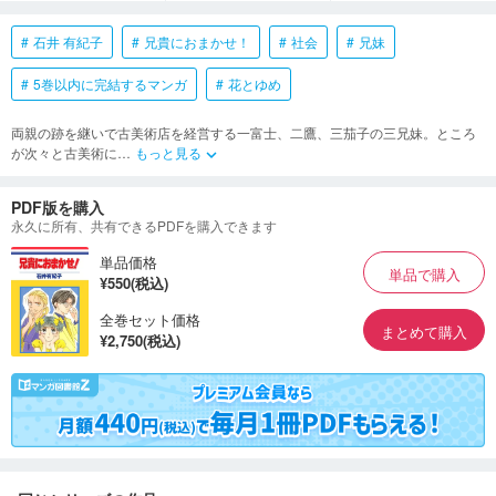
石井 有紀子
兄貴におまかせ！
社会
兄妹
5巻以内に完結するマンガ
花とゆめ
両親の跡を継いで古美術店を経営する一富士、二鷹、三茄子の三兄妹。ところ
が次々と古美術に
…
もっと見る
keyboard_arrow_down
PDF版を購入
永久に所有、共有できるPDFを購入できます
単品価格
単品で購入
¥550(税込)
全巻セット価格
まとめて購入
¥2,750(税込)