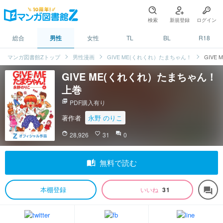
検索
新規登録
ログイン
総合
男性
女性
TL
BL
R18
マンガ図書館Zトップ
男性漫画
GIVE ME(くれくれ）たまちゃん！
GIVE
GIVE ME(くれくれ）たまちゃん！
上巻
picture_as_pdf
PDF購入有り
著作者
永野 のりこ
face
28,926
favorite_border
31
question_answer
0
auto_stories
無料で読む
本棚登録
いいね
31
forum