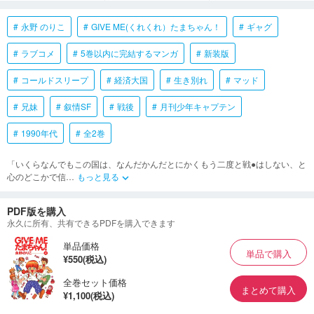
永野 のりこ
GIVE ME(くれくれ）たまちゃん！
ギャグ
ラブコメ
5巻以内に完結するマンガ
新装版
コールドスリープ
経済大国
生き別れ
マッド
兄妹
叙情SF
戦後
月刊少年キャプテン
1990年代
全2巻
「いくらなんでもこの国は、なんだかんだとにかくもう二度と戦●はしない、と
心のどこかで信
…
もっと見る
keyboard_arrow_down
PDF版を購入
永久に所有、共有できるPDFを購入できます
単品価格
単品で購入
¥550(税込)
全巻セット価格
まとめて購入
¥1,100(税込)