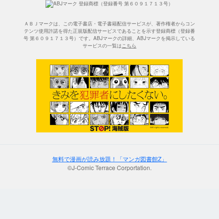
ＡＢＪマークは、この電子書店・電子書籍配信サービスが、著作権者からコン
テンツ使用許諾を得た正規版配信サービスであることを示す登録商標（登録番
号 第６０９１７１３号）です。ABJマークの詳細、ABJマークを掲示している
サービスの一覧は
こちら
無料で漫画が読み放題！「マンガ図書館Z」
©J-Comic Terrace Corportation.