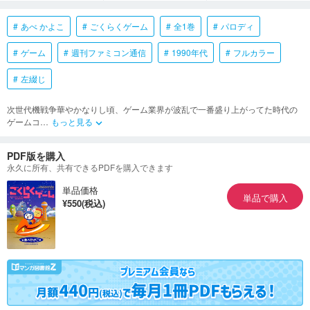
あべ かよこ
ごくらくゲーム
全1巻
パロディ
ゲーム
週刊ファミコン通信
1990年代
フルカラー
左綴じ
次世代機戦争華やかなりし頃、ゲーム業界が波乱で一番盛り上がってた時代の
ゲームコ
…
もっと見る
keyboard_arrow_down
PDF版を購入
永久に所有、共有できるPDFを購入できます
単品価格
単品で購入
¥550(税込)