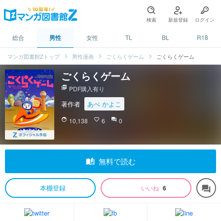
検索
新規登録
ログイン
総合
男性
女性
TL
BL
R18
マンガ図書館Zトップ
男性漫画
ごくらくゲーム
ごくらくゲーム
ごくらくゲーム
picture_as_pdf
PDF購入有り
著作者
あべ かよこ
face
10,138
favorite_border
6
question_answer
0
auto_stories
無料で読む
本棚登録
いいね
6
forum