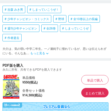
吉森 みき男
しまっていこうぜ！
少年チャンピオン・コミックス
野球
全10巻以上の長編
週刊少年チャンピオン
全26巻
しまっていこうぜ
作者逝去
大介は、気の弱い中学二年生。一ノ瀬純子に憧れているが、思いは伝えられず
にいる。そんなあ
…
もっと見る
keyboard_arrow_down
PDF版を購入
永久に所有、共有できるPDFを購入できます
単品価格
単品で購入
¥550(税込)
全巻セット価格
まとめて購入
¥14,300(税込)