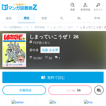
検索
新規登録
ログイン
総合
男性
女性
TL
BL
R18
マンガ図書館Zトップ
男性漫画
しまっていこうぜ！
しまっていこうぜ！ 2
しまっていこうぜ！ 26
picture_as_pdf
PDF購入有り
著作者
吉森 みき男
face
33,360
favorite_border
56
question_answer
1
auto_stories
無料で読む
本棚登録
いいね
56
forum