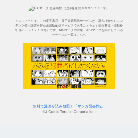
ＡＢＪマークは、この電子書店・電子書籍配信サービスが、著作権者からコン
テンツ使用許諾を得た正規版配信サービスであることを示す登録商標（登録番
号 第６０９１７１３号）です。ABJマークの詳細、ABJマークを掲示している
サービスの一覧は
こちら
無料で漫画が読み放題！「マンガ図書館Z」
©J-Comic Terrace Corportation.