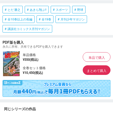
とだ 勝之
あきら翔ぶ!!
スポーツ
野球
全10巻以上の長編
全19巻
月刊少年マガジン
講談社コミックス月刊マガジン
PDF版を購入
永久に所有、共有できるPDFを購入できます
単品価格
単品で購入
¥550(税込)
全巻セット価格
まとめて購入
¥10,450(税込)
同じシリーズの作品