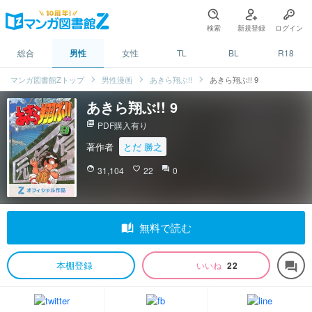
検索
新規登録
ログイン
総合
男性
女性
TL
BL
R18
マンガ図書館Zトップ
男性漫画
あきら翔ぶ!!
あきら翔ぶ!! 9
あきら翔ぶ!! 9
picture_as_pdf
PDF購入有り
著作者
とだ 勝之
face
31,104
favorite_border
22
question_answer
0
auto_stories
無料で読む
本棚登録
いいね
22
forum