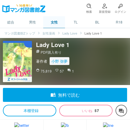
検索
新規登録
ログイン
総合
男性
女性
TL
BL
R18
マンガ図書館Zトップ
女性漫画
Lady Love
Lady Love 1
Lady Love 1
picture_as_pdf
PDF購入有り
著作者
小野 弥夢
face
75,819
favorite_border
57
question_answer
1
auto_stories
無料で読む
本棚登録
いいね
57
forum