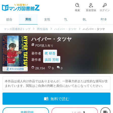
検索
新規登録
ログイン
総合
男性
女性
TL
BL
R18
マンガ図書館Zトップ
男性漫画
ハイパー・タツヤ
ハイパー・タツヤ
ハイパー・タツヤ
picture_as_pdf
PDF購入有り
著作者
梶 研吾
著作者
浜田 芳郎
face
28,154
favorite_border
9
question_answer
0
本作品は成人向け作品ではありませんが、一部暴力的または性的な描写が含
まれています。閲覧はご自身の判断と責任においておこなってください。
auto_stories
無料で読む
本棚登録
いいね
9
forum