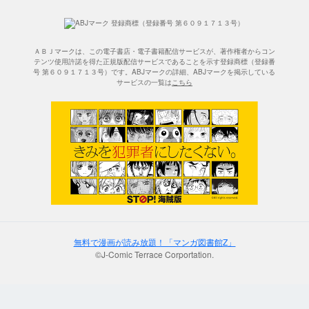
ＡＢＪマークは、この電子書店・電子書籍配信サービスが、著作権者からコン
テンツ使用許諾を得た正規版配信サービスであることを示す登録商標（登録番
号 第６０９１７１３号）です。ABJマークの詳細、ABJマークを掲示している
サービスの一覧は
こちら
無料で漫画が読み放題！「マンガ図書館Z」
©J-Comic Terrace Corportation.