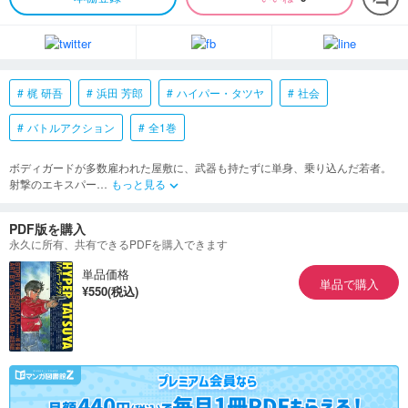
梶 研吾
浜田 芳郎
ハイパー・タツヤ
社会
バトルアクション
全1巻
ボディガードが多数雇われた屋敷に、武器も持たずに単身、乗り込んだ若者。
射撃のエキスパー
…
もっと見る
keyboard_arrow_down
PDF版を購入
永久に所有、共有できるPDFを購入できます
単品価格
単品で購入
¥550(税込)