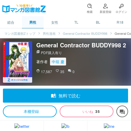
検索
新規登録
ログイン
総合
男性
女性
TL
BL
R18
マンガ図書館Zトップ
男性漫画
General Contractor BUDDY998
General Co
General Contractor BUDDY998 2
picture_as_pdf
PDF購入有り
著作者
中垣 慶
face
17,587
favorite_border
35
question_answer
0
auto_stories
無料で読む
本棚登録
いいね
35
forum