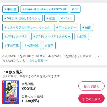
中垣 慶
General Contractor BUDDY998
SF
5巻以内に完結するマンガ
恋愛
バトル
サスペリアミステリーコミックス
ファンタジー
秘書
月刊サスペリア
月刊サスペリアミステリー
全3巻
不老不死
輪廻転生
探偵
不死の遺伝子を受け継ぐ刀薙凌牙。不老の遺伝子を覚醒させた城旅風。リョー
ガとセインはいわ
…
もっと見る
keyboard_arrow_down
PDF版を購入
永久に所有、共有できるPDFを購入できます
単品価格
単品で購入
¥550(税込)
全巻セット価格
まとめて購入
¥1,650(税込)