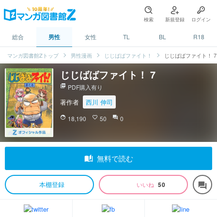
検索
新規登録
ログイン
総合
男性
女性
TL
BL
R18
マンガ図書館Zトップ
男性漫画
じじばばファイト！
じじばばファイト！ 7
じじばばファイト！ 7
picture_as_pdf
PDF購入有り
著作者
西川 伸司
face
18,190
favorite_border
50
question_answer
0
auto_stories
無料で読む
本棚登録
いいね
50
forum