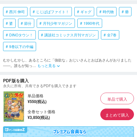
西川 伸司
じじばばファイト！
ギャグ
時代物
爺
婆
節分
月刊少年マガジン
1990年代
DINOタウン！
講談社コミックス月刊マガジン
全7巻
9巻以下の中編
むかしむかし、あるところに「強欲な」おじいさんとおばあさんがおりました
――。誰もが知っ
…
もっと見る
keyboard_arrow_down
PDF版を購入
永久に所有、共有できるPDFを購入できます
単品価格
単品で購入
¥550(税込)
全巻セット価格
まとめて購入
¥3,850(税込)