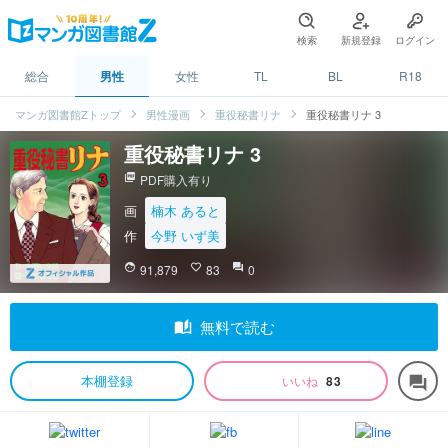
検索
新規登録
ログイン
総合
男性
女性
TL
BL
R18
マンガ図書館Zトップ
男性漫画
重役秘書リナ
重役秘書リナ 3
重役秘書リナ 3
picture_as_pdf
PDF購入有り
画
楠木 あると
作
今野 いず美
face
91,879
favorite_border
83
question_answer
0
auto_stories
無料で読む
本棚登録
いいね
83
forum