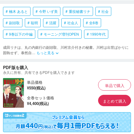
楠木 あると
今野 いず美
重役秘書リナ
社会
副頭取
聡明
活躍
社会人
全8巻
9巻以下の中編
モーニング増刊OPEN
1990年代
成田リナは、丸の内銀行の副頭取、川村京介付きの秘書。川村は出世ばかりに
固執せず、泰然自
…
もっと見る
keyboard_arrow_down
PDF版を購入
永久に所有、共有できるPDFを購入できます
単品価格
単品で購入
¥550(税込)
全巻セット価格
まとめて購入
¥4,400(税込)