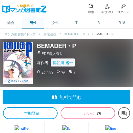
検索
新規登録
ログイン
総合
男性
女性
TL
BL
R18
マンガ図書館Zトップ
男性漫画
BEMADER・P
BEMADER・P
BEMADER・P
picture_as_pdf
PDF購入有り
著作者
長谷川 裕一
face
47,880
favorite_border
76
question_answer
1
auto_stories
無料で読む
本棚登録
いいね
76
forum