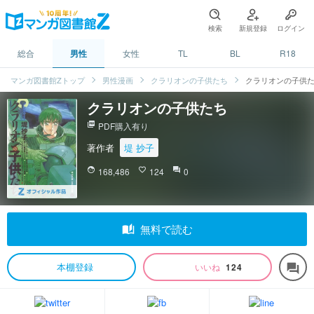
検索
新規登録
ログイン
総合
男性
女性
TL
BL
R18
マンガ図書館Zトップ
男性漫画
クラリオンの子供たち
クラリオンの子供
クラリオンの子供たち
picture_as_pdf
PDF購入有り
著作者
堤 抄子
face
168,486
favorite_border
124
question_answer
0
auto_stories
無料で読む
本棚登録
いいね
124
forum