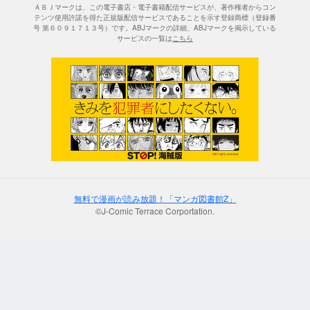
ＡＢＪマークは、この電子書店・電子書籍配信サービスが、著作権者からコン
テンツ使用許諾を得た正規版配信サービスであることを示す登録商標（登録番
号 第６０９１７１３号）です。ABJマークの詳細、ABJマークを掲示している
サービスの一覧は
こちら
無料で漫画が読み放題！「マンガ図書館Z」
©J-Comic Terrace Corportation.