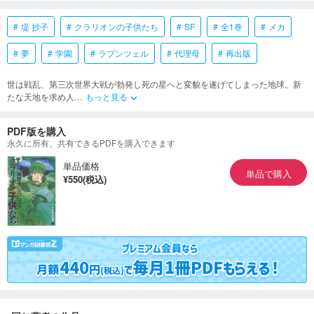
堤 抄子
クラリオンの子供たち
SF
全1巻
メカ
夢
学園
ラプンツェル
代理母
再出版
世は戦乱、第三次世界大戦が勃発し死の星へと変貌を遂げてしまった地球。新
たな天地を求め人
…
もっと見る
keyboard_arrow_down
PDF版を購入
永久に所有、共有できるPDFを購入できます
単品価格
単品で購入
¥550(税込)