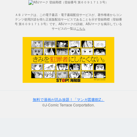
ＡＢＪマークは、この電子書店・電子書籍配信サービスが、著作権者からコン
テンツ使用許諾を得た正規版配信サービスであることを示す登録商標（登録番
号 第６０９１７１３号）です。ABJマークの詳細、ABJマークを掲示している
サービスの一覧は
こちら
無料で漫画が読み放題！「マンガ図書館Z」
©J-Comic Terrace Corportation.