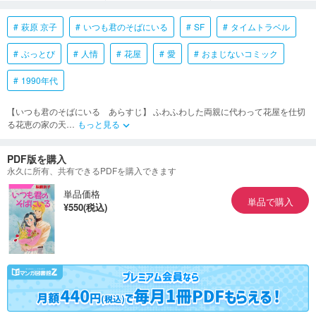
萩原 京子
いつも君のそばにいる
SF
タイムトラベル
ぶっとび
人情
花屋
愛
おまじないコミック
1990年代
【いつも君のそばにいる あらすじ】 ふわふわした両親に代わって花屋を仕切
る花恵の家の天
…
もっと見る
keyboard_arrow_down
PDF版を購入
永久に所有、共有できるPDFを購入できます
単品価格
単品で購入
¥550(税込)