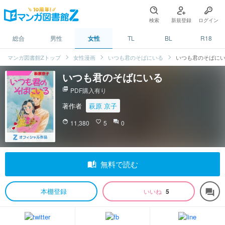
検索
新規登録
ログイン
総合
男性
女性
TL
BL
R18
マンガ図書館Zトップ
女性漫画
いつも君のそばにいる
いつも君のそばに
いつも君のそばにいる
picture_as_pdf
PDF購入有り
著作者
萩原 京子
face
11,380
favorite_border
5
question_answer
0
auto_stories
無料で読む
本棚登録
いいね
5
forum