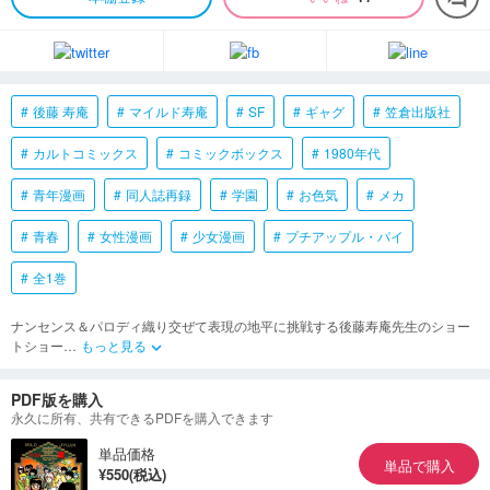
後藤 寿庵
マイルド寿庵
SF
ギャグ
笠倉出版社
カルトコミックス
コミックボックス
1980年代
青年漫画
同人誌再録
学園
お色気
メカ
青春
女性漫画
少女漫画
プチアップル・パイ
全1巻
ナンセンス＆パロディ織り交ぜて表現の地平に挑戦する後藤寿庵先生のショー
トショー
…
もっと見る
keyboard_arrow_down
PDF版を購入
永久に所有、共有できるPDFを購入できます
単品価格
単品で購入
¥550(税込)