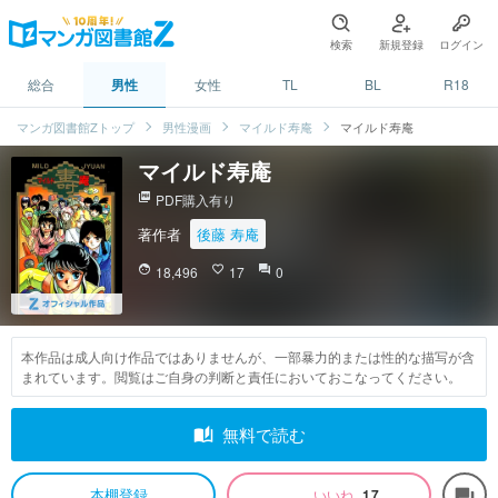
検索
新規登録
ログイン
総合
男性
女性
TL
BL
R18
マンガ図書館Zトップ
男性漫画
マイルド寿庵
マイルド寿庵
マイルド寿庵
picture_as_pdf
PDF購入有り
著作者
後藤 寿庵
face
18,496
favorite_border
17
question_answer
0
本作品は成人向け作品ではありませんが、一部暴力的または性的な描写が含
まれています。閲覧はご自身の判断と責任においておこなってください。
auto_stories
無料で読む
本棚登録
いいね
17
forum