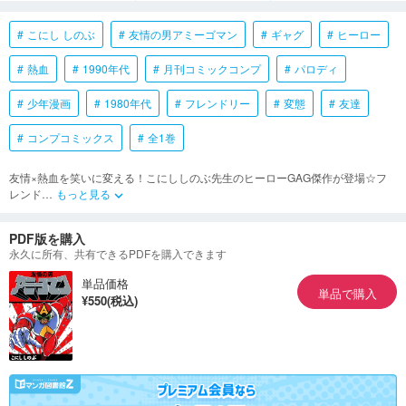
こにし しのぶ
友情の男アミーゴマン
ギャグ
ヒーロー
熱血
1990年代
月刊コミックコンプ
パロディ
少年漫画
1980年代
フレンドリー
変態
友達
コンプコミックス
全1巻
友情×熱血を笑いに変える！こにししのぶ先生のヒーローGAG傑作が登場☆フ
レンド
…
もっと見る
keyboard_arrow_down
PDF版を購入
永久に所有、共有できるPDFを購入できます
単品価格
単品で購入
¥550(税込)