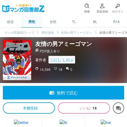
検索
新規登録
ログイン
総合
男性
女性
TL
BL
R18
マンガ図書館Zトップ
男性漫画
友情の男アミーゴマン
友情の男アミーゴ
友情の男アミーゴマン
picture_as_pdf
PDF購入有り
著作者
こにし しのぶ
face
14,399
favorite_border
18
question_answer
0
auto_stories
無料で読む
本棚登録
いいね
18
forum